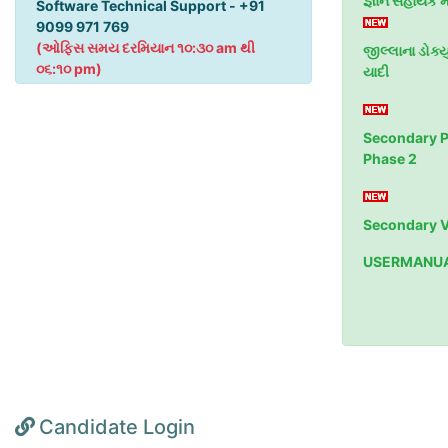
જ્ઞાન સહાયક 
Software Technical Support - +91
9099 971 769
(ઓફિસ સમય દરમિયાન ૧૦:૩૦ am થી
જીલ્લાના ડોક્યુ
૦૬:૧૦ pm)
યાદી
Secondary Pr
Phase 2
Secondary V
USERMANUA
Candidate Login