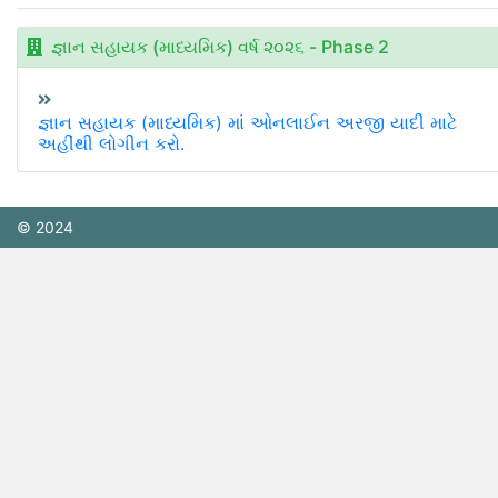
જ્ઞાન સહાયક (માધ્યમિક) વર્ષ ૨૦૨૬ - Phase 2
જ્ઞાન સહાયક (માધ્યમિક) માં ઓનલાઈન અરજી યાદી માટે
અહીંથી લોગીન કરો.
© 2024