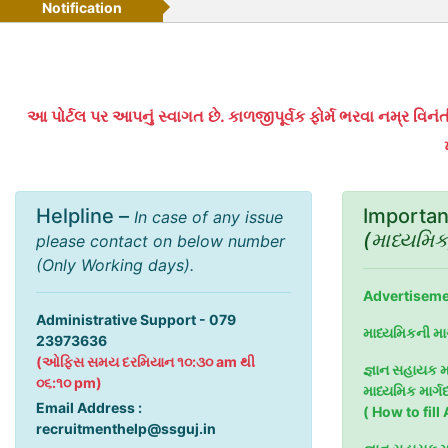
Notification
આ પોર્ટલ પર આપનું સ્વાગત છે. કાળજીપૂર્વક ફોર્મ ભરવા નમ્ર વ
Helpline –
Importa
In case of any issue
(માધ્યમિક
please contact on below number
(Only Working days).
Advertisem
Administrative Support - 079
માધ્યમિકની મા
23973636
(ઓફિસ સમય દરમિયાન ૧૦:૩૦ am થી
જ્ઞાન સહાયક 
૦૬:૧૦ pm)
માધ્યમિક માર્ગદ
Email Address :
( How to fill
recruitmenthelp@ssguj.in