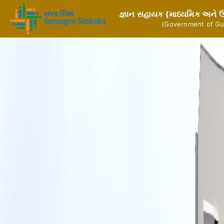
જ્ઞાન સહાયક (માધ્યમિક અને ઉચ
(Government of Guj